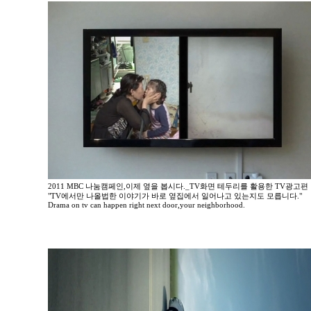
2011 MBC 나눔캠페인,이제 옆을 봅시다._TV화면 테두리를 활용한 TV광고편
"TV에서만 나올법한 이야기가 바로 옆집에서 일어나고 있는지도 모릅니다."
Drama on tv can happen right next door,your neighborhood.