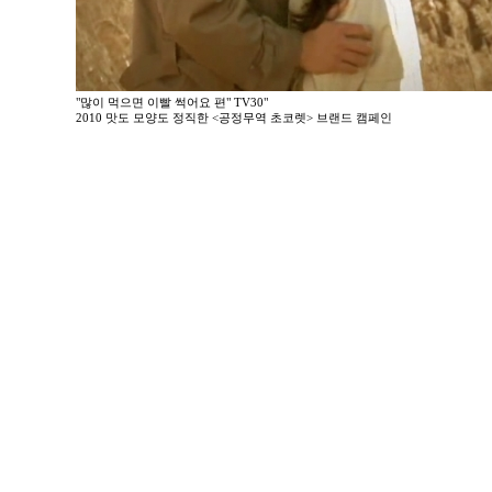
"많이 먹으면 이빨 썩어요 편" TV30"
2010 맛도 모양도 정직한 <공정무역 초코렛> 브랜드 캠페인