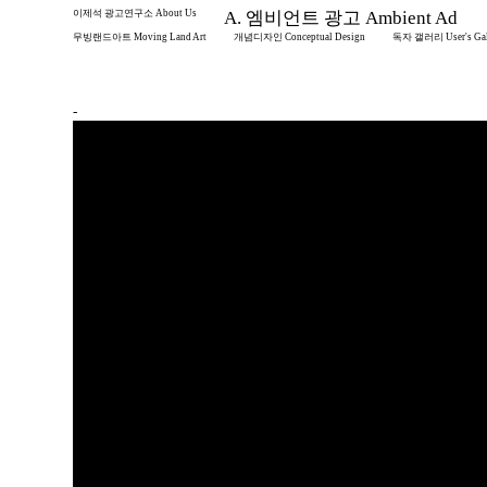
이제석 광고연구소 About Us
A. 엠비언트 광고 Ambient Ad
무빙랜드아트 Moving Land Art
개념디자인 Conceptual Design
독자 갤러리 User's Gal
-