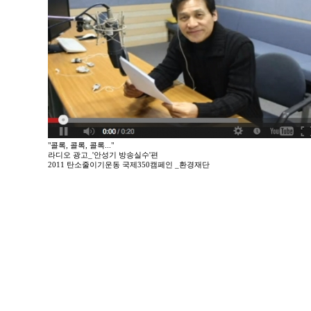
"콜록, 콜록, 콜록..."
라디오 광고_'안성기 방송실수'편
2011 탄소줄이기운동 국제350캠페인 _환경재단