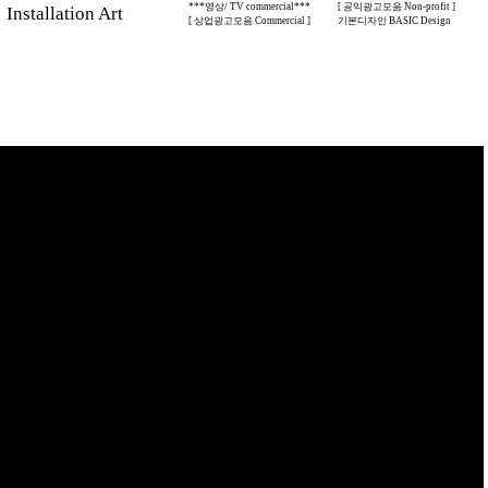
***영상/ TV commercial***
[ 공익광고모음 Non-profit ]
stallation Art
[ 상업광고모음 Commercial ]
기본디자인 BASIC Design