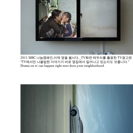
2011 MBC 나눔캠페인,이제 옆을 봅시다._TV화면 테두리를 활용한 TV광고편
"TV에서만 나올법한 이야기가 바로 옆집에서 일어나고 있는지도 모릅니다."
Drama on tv can happen right next door,your neighborhood.