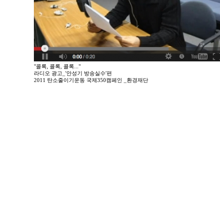
"콜록, 콜록, 콜록..."
라디오 광고_'안성기 방송실수'편
2011 탄소줄이기운동 국제350캠페인 _환경재단