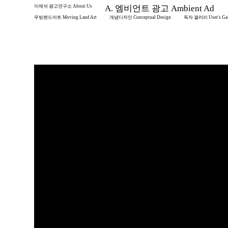
이제석 광고연구소 About Us
A. 엠비언트 광고 Ambient Ad
무빙랜드아트 Moving Land Art
개념디자인 Conceptual Design
독자 갤러리 User's Gal