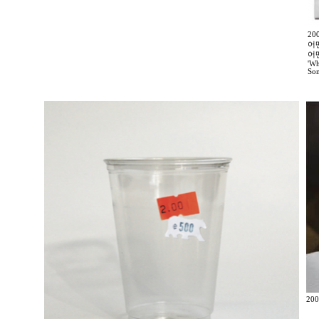
2
어
어
'Wh
Som
200