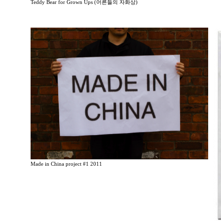
Teddy Bear for Grown Ups (어른들의 자화상)
Made in China project #1 2011