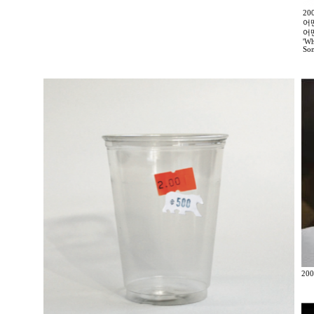
2
어
어
'Wh
Som
200