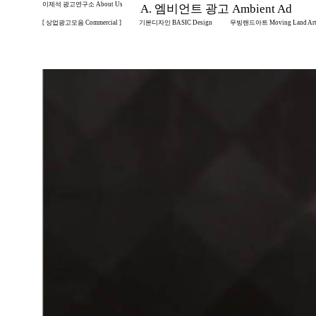
이제석 광고연구소 About Us
A. 엠비언트 광고 Ambient Ad
[ 상업광고모음 Commercial ]
기본디자인 BASIC Design
무빙랜드아트 Moving Land Ar