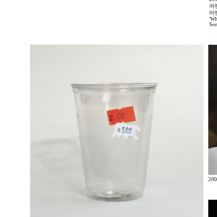
어
어
'Wh
Som
200