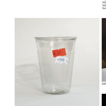
어
'Wh
Som
200