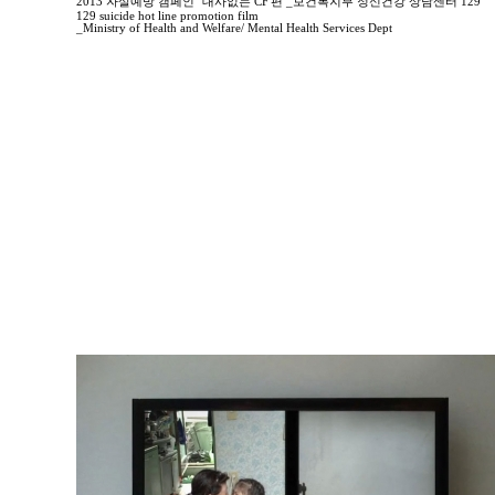
2013 자살예방 캠페인 "대사없는 CF'편 _보건복지부 정신건강 상담센터 129
129 suicide hot line promotion film
_Ministry of Health and Welfare/ Mental Health Services Dept