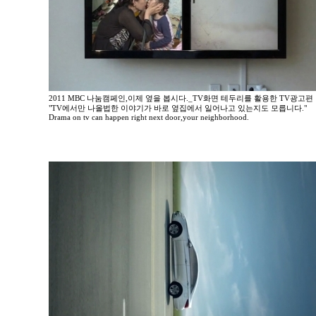
2011 MBC 나눔캠페인,이제 옆을 봅시다._TV화면 테두리를 활용한 TV광고편
"TV에서만 나올법한 이야기가 바로 옆집에서 일어나고 있는지도 모릅니다."
Drama on tv can happen right next door,your neighborhood.