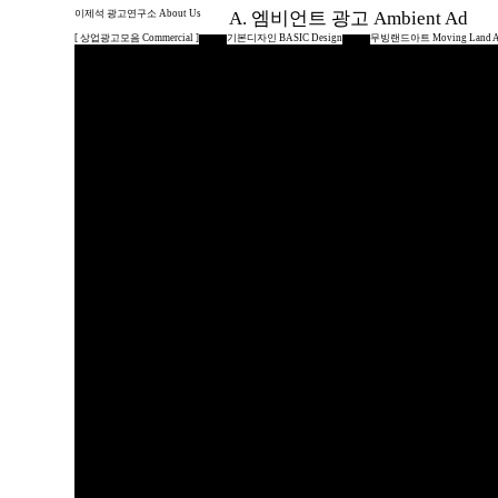
이제석 광고연구소 About Us
A. 엠비언트 광고 Ambient Ad
[ 상업광고모음 Commercial ]
기본디자인 BASIC Design
무빙랜드아트 Moving Land A