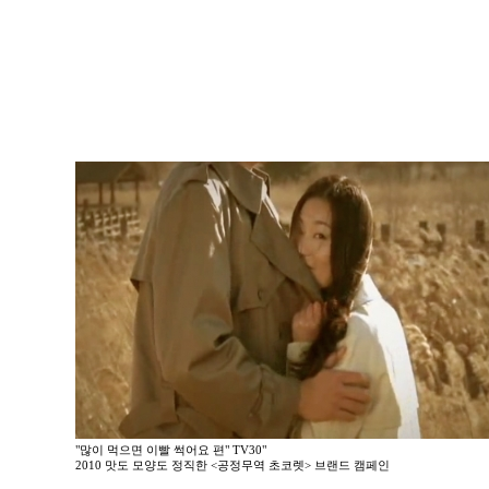
"많이 먹으면 이빨 썩어요 편" TV30"
2010 맛도 모양도 정직한 <공정무역 초코렛> 브랜드 캠페인