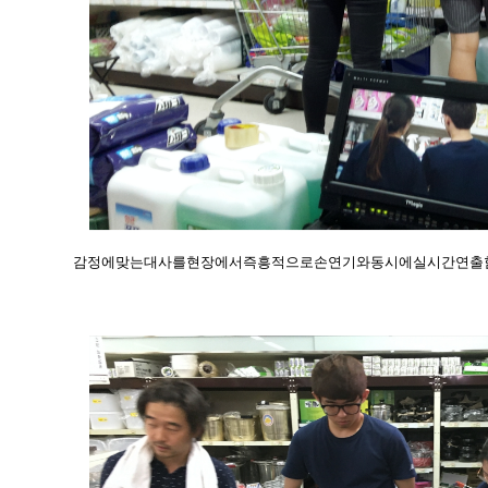
감정에맞는대사를현장에서즉흥적으로손연기와동시에실시간연출