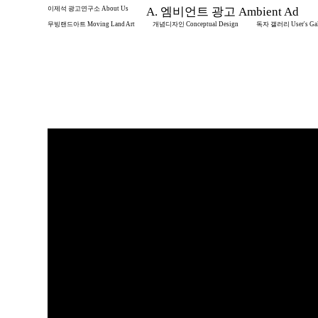
이제석 광고연구소 About Us
A. 엠비언트 광고 Ambient Ad
무빙랜드아트 Moving Land Art
개념디자인 Conceptual Design
독자 갤러리 User's Gal