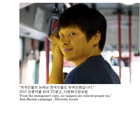
"외국인들의 눈에는 한국인들도 유색인종입니다."
2012 인종차별 반대 TV광고_다문화가정포럼
'From the immigrant’s view, we (asians) are colored people too.'
Anti-Racism campaign _Diversity forum