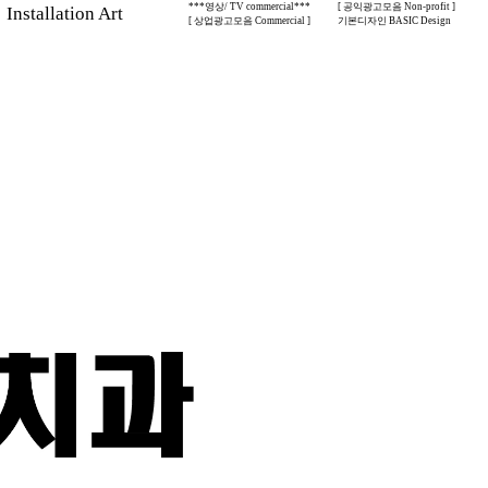
***영상/ TV commercial***
[ 공익광고모음 Non-profit ]
stallation Art
[ 상업광고모음 Commercial ]
기본디자인 BASIC Design