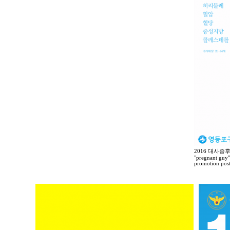
2016 대사증
"pregnant guy"
promotion post