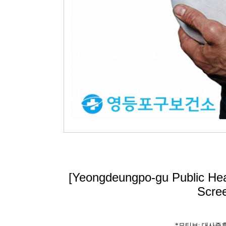
[Yeongdeungpo-gu Public Hea
Scree
*모티브: 대사증