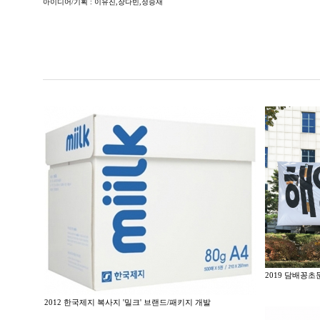
아이디어/기획 : 이유진,장다빈,정승재
2019 담배꽁초
2012 한국제지 복사지 '밀크' 브랜드/패키지 개발