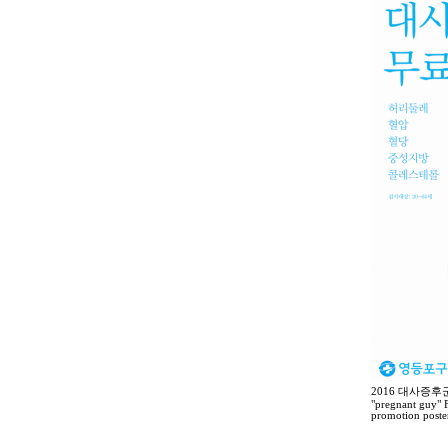
2016 대사증후
"pregnant guy" F
promotion poste