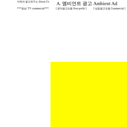
이제석 광고연구소 About Us
A. 엠비언트 광고 Ambient Ad
***영상/ TV commercial***
[ 공익광고모음 Non-profit ]
[ 상업광고모음 Commercial ]