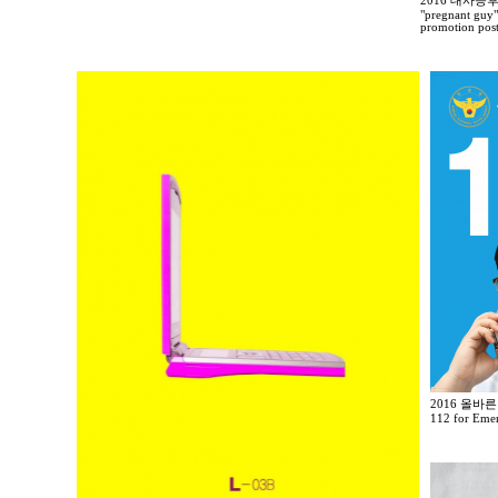
2016 대사증
"pregnant guy"
promotion post
2016 올바른
112 for Eme