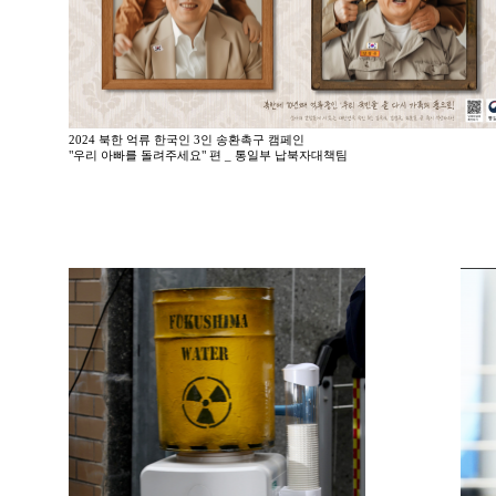
2024 북한 억류 한국인 3인 송환촉구 캠페인
"우리 아빠를 돌려주세요" 편 _ 통일부 납북자대책팀