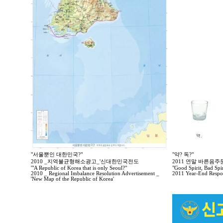
"서울뿐인 대한민국?"
"약? 독?"
2010 _지역불균형해소광고_'신대한민국전도
2011 연말 바른음
'"A Republic of Korea that is only Seoul?"
"Good Spirit, Bad Spir
2010 _ Regional Imbalance Resolution Advertisement _
2011 Year-End Respo
'New Map of the Republic of Korea'