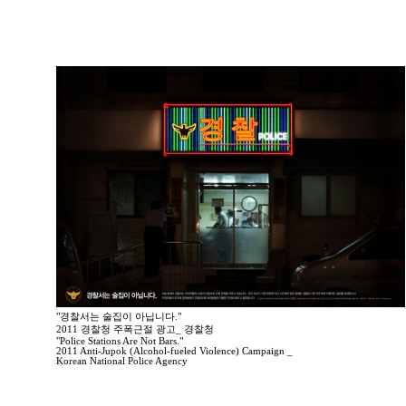
"경찰서는 술집이 아닙니다."
2011 경찰청 주폭근절 광고_ 경찰청
"Police Stations Are Not Bars."
2011 Anti-Jupok (Alcohol-fueled Violence) Campaign _
Korean National Police Agency