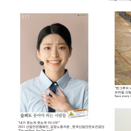
"한그루의 나
브라질 산림
Save every tr
"내가 웃는게 웃는게 아니야!"
2021 산업안전캠페인_감정노동자편 _한국산업안전보건공단
"I'm smiling, but I'm not!"