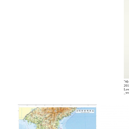
"세
20
Lov
_wo