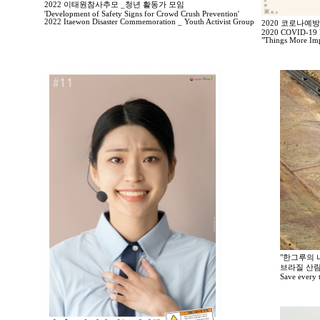
2022 이태원참사추모 _청년 활동가 모임
'Development of Safety Signs for Crowd Crush Prevention'
2022 Itaewon Disaster Commemoration _ Youth Activist Group
2020 코로나예
2020 COVID-19 P
"Things More Imp
"한그루의 나
브라질 산림
Save every tr