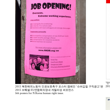
"만
20
2015 북한해외노동자 인권보호촉구 포스터 캠페인 ‘슈퍼갑질 구직광고’편
2015 브뤠셀 EU연합회의장내 게릴라성 퍼포먼스
Job posters for N.Korea human right issue.