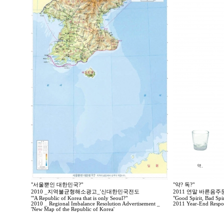
"서울뿐인 대한민국?"
"약? 독?"
2010 _지역불균형해소광고_'신대한민국전도
2011 연말 바른음
'"A Republic of Korea that is only Seoul?"
"Good Spirit, Bad Spir
2010 _ Regional Imbalance Resolution Advertisement _
2011 Year-End Respo
'New Map of the Republic of Korea'