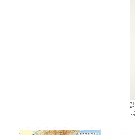
"세
20
Lov
_wo