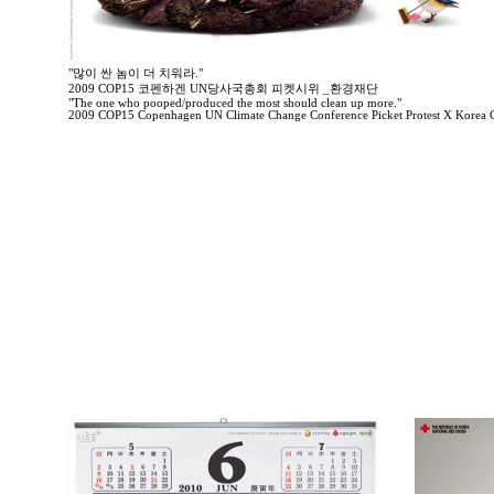
"많이 싼 놈이 더 치워라."
2009 COP15 코펜하겐 UN당사국총회 피켓시위 _환경재단
"The one who pooped/produced the most should clean up more."
2009 COP15 Copenhagen UN Climate Change Conference Picket Protest X Korea 