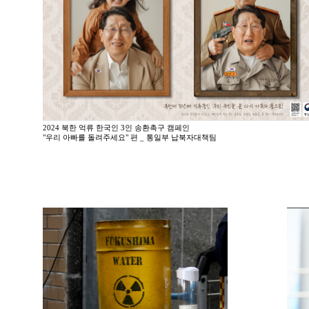
2024 북한 억류 한국인 3인 송환촉구 캠페인
"우리 아빠를 돌려주세요" 편 _ 통일부 납북자대책팀