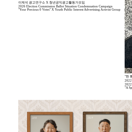
이제석 광고연구소 X 청년공익광고활동가모임
2026 Election Commission Ballot Situation Condemnation Campaign
"Your Precious 0 Votes" X Youth Public Interest Advertising Activist Group
"한 
202
2022
"A Sp