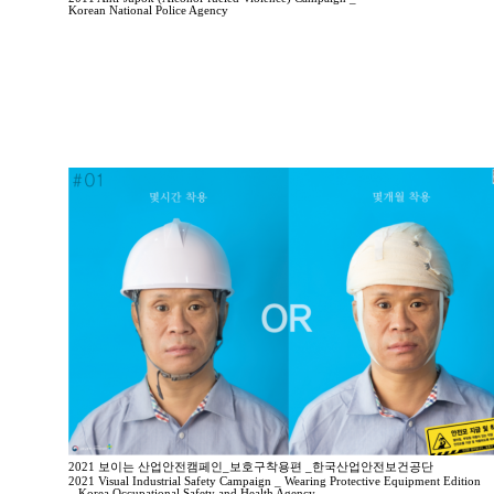
Korean National Police Agency
2021 보이는 산업안전캠페인_보호구착용편 _한국산업안전보건공단
2021 Visual Industrial Safety Campaign _ Wearing Protective Equipment Edition
_ Korea Occupational Safety and Health Agency