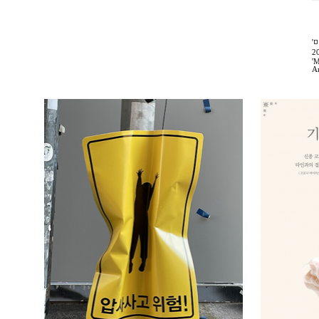
'
2
'M
A