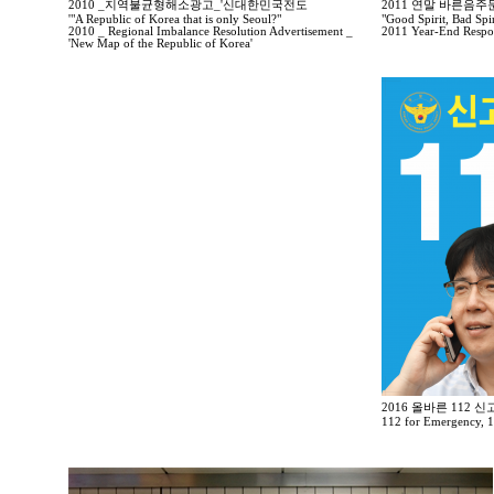
2010 _지역불균형해소광고_'신대한민국전도
2011 연말 바른음
'"A Republic of Korea that is only Seoul?"
"Good Spirit, Bad Spir
2010 _ Regional Imbalance Resolution Advertisement _
2011 Year-End Respo
'New Map of the Republic of Korea'
2016 올바른 112 
112 for Emergency, 