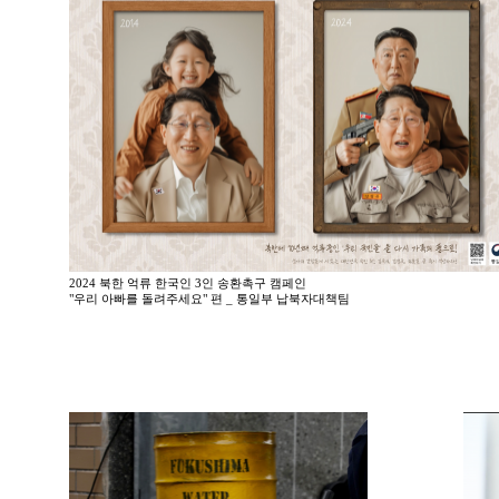
2024 북한 억류 한국인 3인 송환촉구 캠페인
"우리 아빠를 돌려주세요" 편 _ 통일부 납북자대책팀