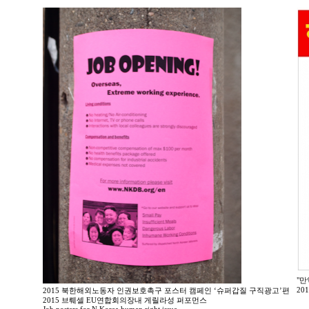
"만
20
2015 북한해외노동자 인권보호촉구 포스터 캠페인 ‘슈퍼갑질 구직광고’편
2015 브뤠셀 EU연합회의장내 게릴라성 퍼포먼스