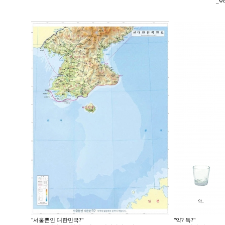
_wo
"서울뿐인 대한민국?"
"약? 독?"