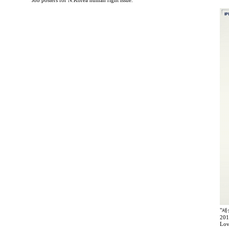
Job posters for N.Korea human right issue.
"세
20
Lov