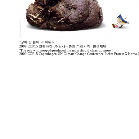
"많이 싼 놈이 더 치워라."
2009 COP15 코펜하겐 UN당사국총회 피켓시위 _환경재단
"The one who pooped/produced the most should clean up more."
2009 COP15 Copenhagen UN Climate Change Conference Picket Protest X Korea 