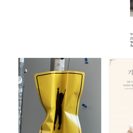
'
2
'M
A