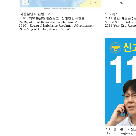
"서울뿐인 대한민국?"
"약? 독?"
2010 _지역불균형해소광고_'신대한민국전도
2011 연말 바른음
'"A Republic of Korea that is only Seoul?"
"Good Spirit, Bad Spir
2010 _ Regional Imbalance Resolution Advertisement _
2011 Year-End Respo
'New Map of the Republic of Korea'
2016 올바른 112 
112 for Emergency, 