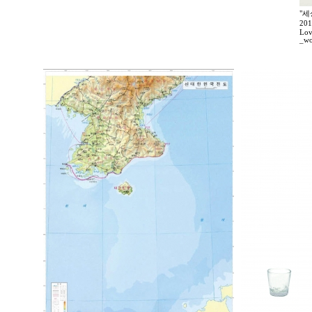
"세
20
Lov
_wo