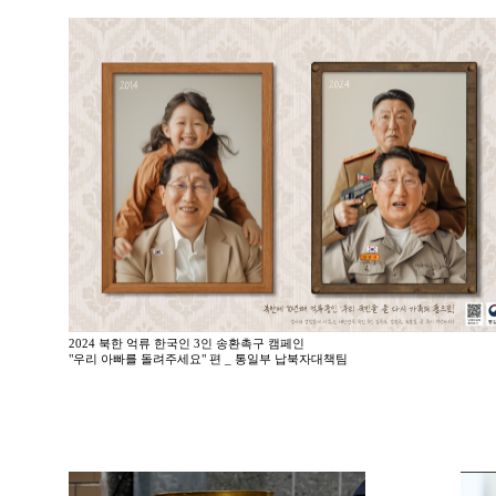
2024 북한 억류 한국인 3인 송환촉구 캠페인
"우리 아빠를 돌려주세요" 편 _ 통일부 납북자대책팀