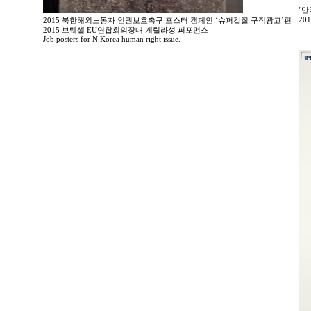
"만
20
2015 북한해외노동자 인권보호촉구 포스터 캠페인 ‘슈퍼갑질 구직광고’편
2015 브뤠셀 EU연합회의장내 게릴라성 퍼포먼스
Job posters for N.Korea human right issue.