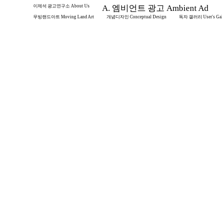
이제석 광고연구소 About Us
A. 엠비언트 광고 Ambient Ad
무빙랜드아트 Moving Land Art
개념디자인 Conceptual Design
독자 갤러리 User's Gal