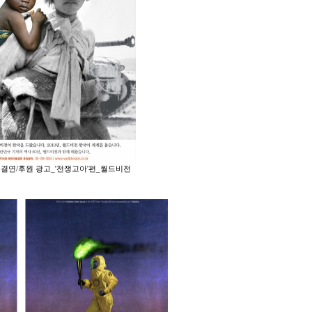
동결연/후원 광고_'전쟁고아'편_월드비전