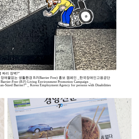
뼘 짜리 장벽?"
2 장애물없는 생활환경 B.F(Barrier Free) 홍보 캠페인 _한국장애인고용공단
 Barrier-Free (B.F) Living Environment Promotion Campaign _
an-Sized Barrier?" _ Korea Employment Agency for persons with Disabilities