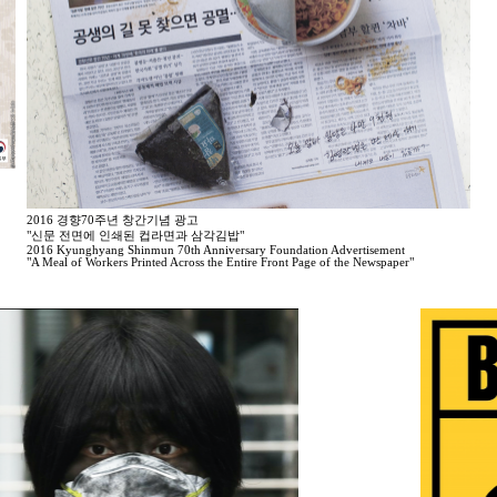
2016 경향70주년 창간기념 광고
"신문 전면에 인쇄된 컵라면과 삼각김밥"
2016 Kyunghyang Shinmun 70th Anniversary Foundation Advertisement
"A Meal of Workers Printed Across the Entire Front Page of the Newspaper"