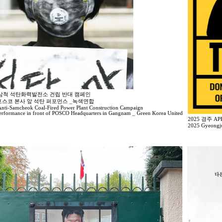
2 삼척 석탄화력발전소 건립 반대 캠페인
포스코 본사 앞 석탄 퍼포먼스 _녹색연합
nti-Samcheok Coal-Fired Power Plant Construction Campaign
erformance in front of POSCO Headquarters in Gangnam _ Green Korea United
2025 경주 
2025 Gyeongju