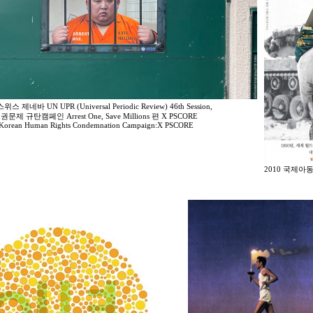
스위스 제네바 UN UPR (Universal Periodic Review) 46th Session,
문제 규탄캠페인 Arrest One, Save Millions 편 X PSCORE
 Korean Human Rights Condemnation Campaign:X PSCORE
2010 국제아