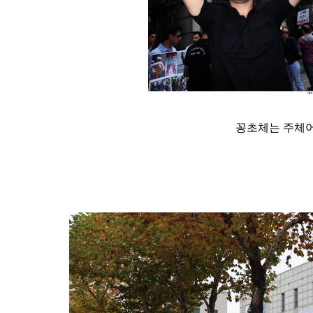
꽁초체는 주체어