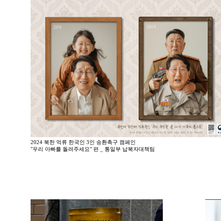
2024 북한 억류 한국인 3인 송환촉구 캠페인
"우리 아빠를 돌려주세요" 편 _ 통일부 납북자대책팀