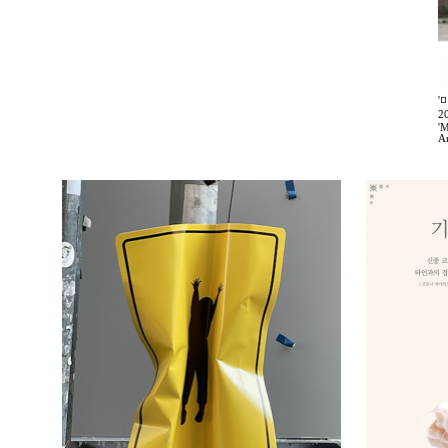
'
2
'M
A