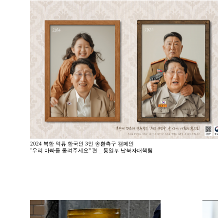
2024 북한 억류 한국인 3인 송환촉구 캠페인
"우리 아빠를 돌려주세요" 편 _ 통일부 납북자대책팀