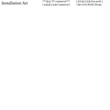
***영상/ TV commercial***
[ 공익광고모음 Non-profit ]
stallation Art
[ 상업광고모음 Commercial ]
기본디자인 BASIC Design