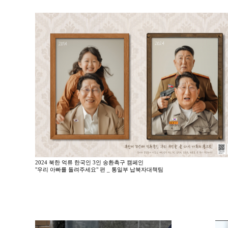
2024 북한 억류 한국인 3인 송환촉구 캠페인
"우리 아빠를 돌려주세요" 편 _ 통일부 납북자대책팀