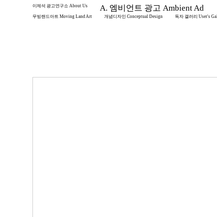
이제석 광고연구소 About Us
A. 엠비언트 광고 Ambient Ad
무빙랜드아트 Moving Land Art
개념디자인 Conceptual Design
독자 갤러리 User's Gal