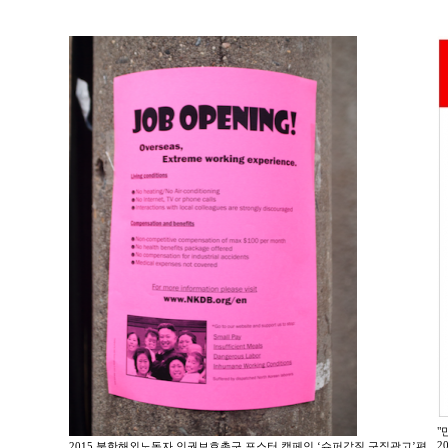
"
2
2015 북한해외노동자 인권보호촉구 포스터 캠페인 ‘슈퍼갑질 구직광고’편