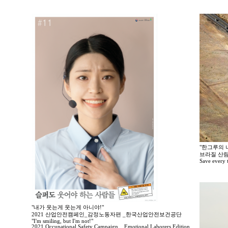
"한그루의 나
브라질 산림
Save every tr
"내가 웃는게 웃는게 아니야!"
2021 산업안전캠페인_감정노동자편 _한국산업안전보건공단
"I'm smiling, but I'm not!"
2021 Occupational Safety Campaign _ Emotional Laborers Edition _