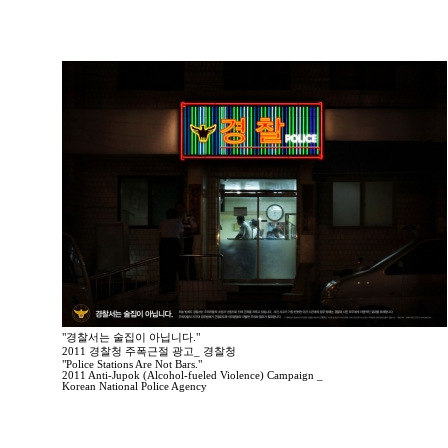
"경찰서는 술집이 아닙니다."
2011 경찰청 주폭근절 광고_ 경찰청
"Police Stations Are Not Bars."
2011 Anti-Jupok (Alcohol-fueled Violence) Campaign _
Korean National Police Agency