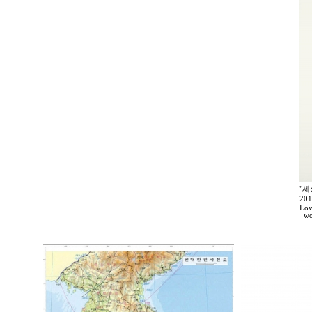
"세
20
Lov
_wo