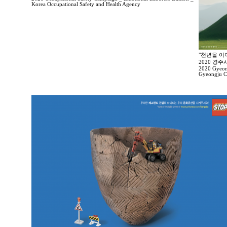
Korea Occupational Safety and Health Agency
"천년을 이
2020 경
2020 Gyeong
Gyeongju Ci