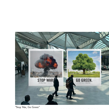
"Stop War, Go Green"