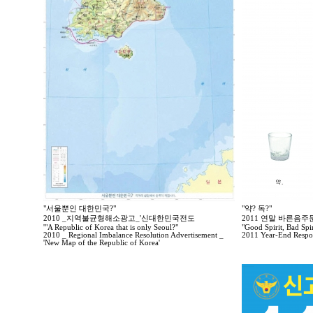
"서울뿐인 대한민국?"
"약? 독?"
2010 _지역불균형해소광고_'신대한민국전도
2011 연말 바른음
'"A Republic of Korea that is only Seoul?"
"Good Spirit, Bad Spir
2010 _ Regional Imbalance Resolution Advertisement _
2011 Year-End Respo
'New Map of the Republic of Korea'