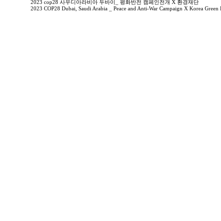
2023 cop28 사우디아라비아 두바이_ 평화반전 캠페인전개 X 환경재단
2023 COP28 Dubai, Saudi Arabia _ Peace and Anti-War Campaign X Korea Green 