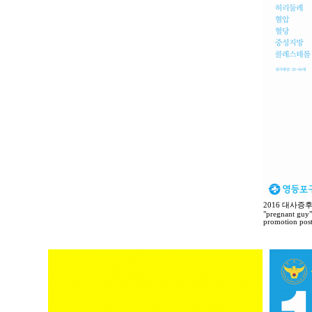
2016 대사증
"pregnant guy"
promotion post