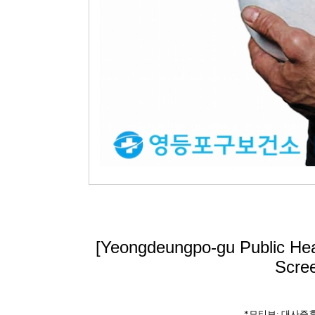
[Yeongdeungpo-gu Public Hea
Scree
*모티브: 대사증