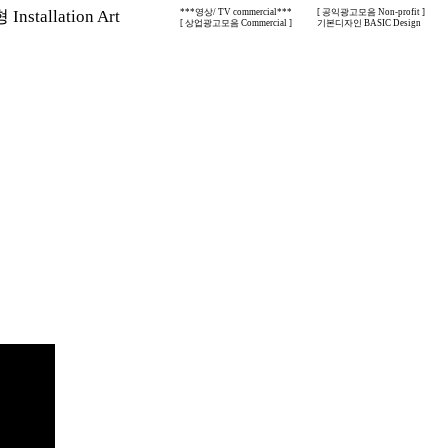
nstallation Art
***영상/ TV commercial***
[ 공익광고모음 Non-profit ]
[ 상업광고모음 Commercial ]
기본디자인 BASIC Design