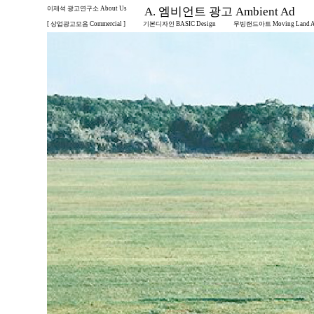
이제석 광고연구소 About Us
A. 엠비언트 광고 Ambient Ad
[ 상업광고모음 Commercial ]
기본디자인 BASIC Design
무빙랜드아트 Moving Land A