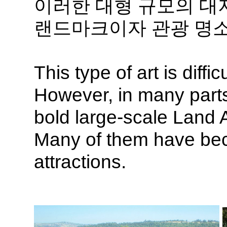
이러한 대형 규모의 대
랜드마크이자 관광 명소
This type of art is diffi
However, in many parts
bold large-scale Land A
Many of them have bec
attractions.