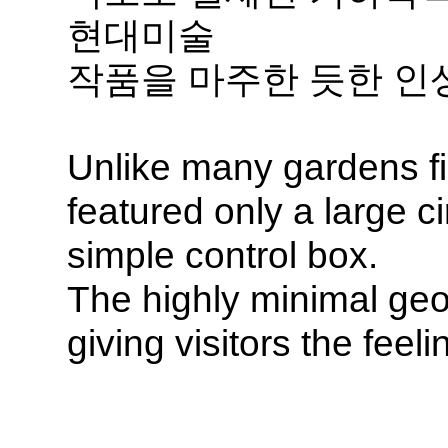
현대미술
작품을 마주한 듯한 인
Unlike many gardens fil
featured only a large c
simple control box.
The highly minimal geo
giving visitors the feel