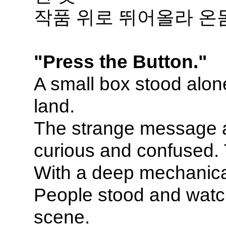
작품 위로 뛰어올라 온
"Press the Button."
A small box stood alon
land.
The strange message an
curious and confused.
With a deep mechanical
People stood and watc
scene.