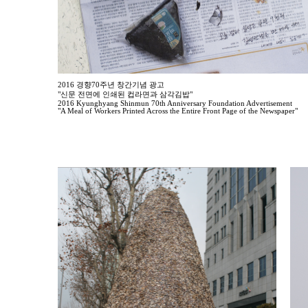
2016 경향70주년 창간기념 광고
"신문 전면에 인쇄된 컵라면과 삼각김밥"
2016 Kyunghyang Shinmun 70th Anniversary Foundation Advertisement
"A Meal of Workers Printed Across the Entire Front Page of the Newspaper"