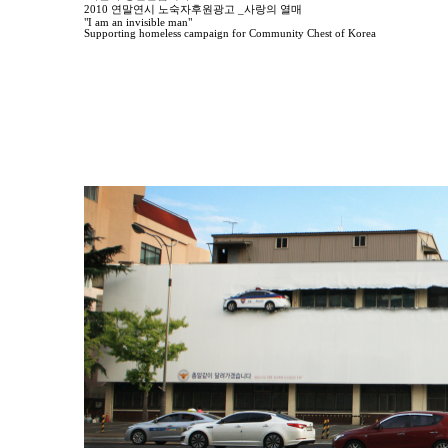
2010 연말연시 노숙자후원광고 _사랑의 열매
"I am an invisible man"
Supporting homeless campaign for Community Chest of Korea