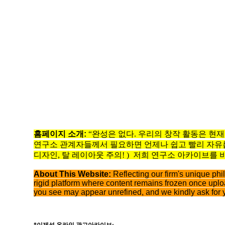
홈페이지
소개
:
“완성은 없다. 우리의 창작 활동은 현
연구소 관계자들께서 필요하면 언제나 쉽고 빨리 자유
디자인, 탈 레이아웃 주의! )
저희 연구소 아카이브를 
About This Website:
Reflecting our firm's unique phi
rigid platform where content remains frozen once uplo
you see may appear unrefined, and we kindly ask for 