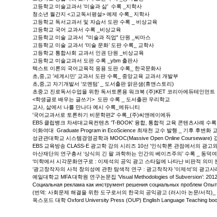
고등학교 미술교과서 ’미술과 삶’ 수록 _지학사
청소년 월간지 <고교독서평설> 예제 수록_ 지학사
고등학교 독서교과서 및 자습서 도판 수록 _ 비상교육
고등학교 국어 교과서 수록 _비상교육
고등학교 미술 교과서 "미술과 직업" 단원 _씨마스
고등학교 미술 교과서 ‘미술 문화’ 도판 수록_ 교학사
고등학교 통합사회 교과서 인권 단원 _비상교육
고등학교 미술교과서 도판 수록 _ybm 출판사
텍스트 이론의 국어교육적 응용 도판 수록_ 한국문화사
초,중,고 '세계시민' 교과서 도판 수록_ 중앙교육 교과서 개발부
초,중,고 자기개발서 ‘모멘텀’ _ 도서출판 맑은샘(휴앤스토리)
초중고 진로독서수업을 위한 독서토론용 워크북 (주)KET 코리아에듀테인먼트
<학생글로 배우는 글쓰기> 도판 수록 _ 도서출판 우리학교
교사, 삶에서 나를 만나다 예시 수록_에듀니티
'국어교과서로 토론하기 비문학편2' 수록_(주)씨앤에이에듀
EBS 클립뱅크 차세대교육컨텐츠 'T-BOOK' 융합, 통합적 교육 콘텐츠사례 수록 
이화여대 Graduate Program in EcoScience 최재천 교수 발행 _ 기후 후
성균관대학교 시스템경영공학과 MOOC(Massive Open Online Coursewa
EBS 교육방송 CLASS-E 광고학 강의 시리즈 10선 '인식학론 관점에서의 광고
아산재단의 연구총서 ‘상식의 긴 팔 과학하는 인간의 베이즈주의’ 수록 _ 동덕
‘미학에서 시각문화연구로 : 이제석의 공익 광고 스타일에 나타난 비판적 의미 분석
‘광고창작자의 사적 창의성에 관한 탐색적 연구 : 광고착작자 '이제석'의 광고사
예일대학교 MFA 대학원 연구논문집 ‘Visual Methodologies of Subversion’: 2012 
Социальная реклама как инструмент решения социальных проблем Опыт Ре
(번역: 사회문제 해결을 위한 도구로서의 한국의 공익광고 (러시아 논문/서적)_ N. Glad
옥스포드 대학 Oxford University Press (OUP) English Language Teaching b