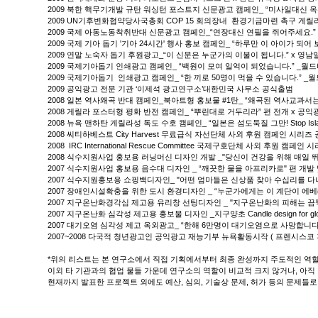
2009 북한 핵무기개발 규탄 워싱턴 포스트지 신문광고 캠페인_ “미사일대신 옥수수
2009 UN기후변화협약당사국총회 COP 15 회의장내 환경기금마련 촉구 게릴라
2009 국제 아동노동착취반대 신문광고 캠페인_“연장대신 연필을 쥐어주세요.”
2009 국제 기아 돕기 '기아 24시간' 행사 홍보 캠페인_ “하루만 이 아이가 되
2009 연말 노숙자 돕기 후원광고_“이 신문은 누군가의 이불이 됩니다.” x 
2009 국제기아돕기 인쇄광고 캠페인_ “백원이 모여 일억이 되었습니다.” _월
2009 국제기아돕기 인쇄광고 캠페인_ “한 끼로 50명이 먹을 수 있습니다.” _
2009 공익광고 전문 기관 ‘이제석 광고연구소’대한민국 사무소 공식출범
2008 일본 역사왜곡 반대 캠페인_북아트형 홍보물 #1탄_ “왜곡된 역사교과서
2008 게릴라 포스터형 평화 반전 캠페인_ “뿌린대로 거두리라” 편 전개 x 공익광
2008 뉴욕 맨하탄 게릴라성 독도 수호 캠페인_ “일본은 섬도둑질 그만! Stop Isl
2008 씨티하베스트 City Harvest 무료급식 자선단체 사외 후원 캠페인 시리즈 공
2008 IRC International Rescue Committee 국제구호단체 사외 후원 캠페
2008 식수지원사업 홍보용 러닝머신 디자인 개발 _"당신이 건강을 위해 매일 
2007 식수지원사업 홍보용 음수대 디자인 _ “깨끗한 물을 아프리카로" 편 개발
2007 식수지원홍보용 쇼핑백디자인_ "어떤 엄마들은 신상품 찾아 수십리를 다
2007 장애인시설확충을 위한 도시 환경디자인 _ “누군가에게는 이 계단이 에베레스트산입니다
2007 지구온난화경각심 제고용 유리창 선팅디자인 _ "지구온난화의 피해는 끔찍합니다. The re
2007 지구온난화 심각성 제고용 홍보물 디자인 _지구양초 Candle design for globa
2007 대기오염 심각성 제고 옥외광고_ “한해 6만명이 대기오염으로 사망합니다
2007~2008 다국적 청년광고인 공익광고 재능기부 뉴욕활동시작 ( 프렌시스코 휴
*위의 리스트는 본 연구소에서 직접 기획에서부터 최종 완성까지 주도적인 역
이외 타 기관과의 협업 물들 가운데 연구소의 역할이 비교적 크지 않거나, 아
현재까지 발표한 프로젝트 외에도 예산, 심의, 기술상 문제, 허가 등의 문제들