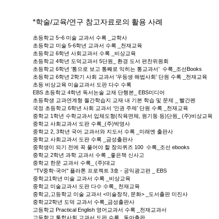
*학술/교육/연구 참고자료로의 활용 사례
초등학교 5~6 미술 교과서 수록 _교학사
초등학교 미술 5-6학년 교과서 수록 _천재교육
초등학교 6학년 사회교과서 수록 _비상교육
초등학교 4학년 도덕교과서 5단원_ 환경 도서 편찬위원회
초등학교 6학년 ‘통으로 보고 통째로 익히는 통교과서’ 수록_조선Books
초등학교 6학년 2학기 사회 교과서 '우등생 해법사회’ 단원 수록 _천재교육
초등 비상교육 미술교과서 도판 다수 수록
EBS 초등학교 4학년 독서논술 교재 단행본_ EBS미디어
초등학생 교과연계형 월간학습지 교재 내 기본 학습 및 문제 _ 빨간펜
국정 초등학교 6학년 사회 교과서 ‘인권 주제’ 단원 수록 _천재교육
중학교 1학년 수학교과서 입체도형(직육면체, 원기둥 등)단원_ (주)비상교육
중학교 사회교과서 도판 수록_(주)박영사
중학교 2, 3학년 국어 교과서와 지도서 수록 _미래엔 출판사
중학교 사회교과서 도판 수록 _금성출판사
중학생이 되기 전에 꼭 풀어야 할 창의퀴즈 100 수록_조선 ebooks
중학교 2학년 과학 교과서 수록 _좋은책 신사고
중학교 한문 교과서 수록_ (주)대교
”TV중학-국어" 플라톤 프로젝트 3호 - 공익광고편 _ EBS
중학교1학년 미술 교과서 수록 _비상교육
중학교 미술교과서 도판 다수 수록_ 천재교육
중학교,고등학교 미술 교과서 <미술창작, 문화> _도서출판 미진사
중학교2학년 도덕 교과서 수록_금성출판사
고등학교 Practical English 영어교과서 수록 _천재교과서
고등학교 통합사회 교과서 도판 수록 _동아출판