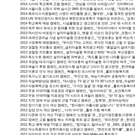
2014 사이버 학교폭력 근절 캠페인 _ “관심을 가지면 사라집니다” 인터렉
2014 서울시청 신청사 외벽 실시간 SMS 문자표출 빌보드 시스템_ “작은목
2014 해외식수지원캠페인 스탠드 싸인물형 광고_‘빨대편’ _서울 청계천 광장/
2014 UN 국제인권이사 회의장내 북한인권보호촉구 게릴라성 퍼포먼스_ '감옥요람'편 / ‘가
2014 학교폭력 예방 캠페인_ 시설물형광고 ‘광고판으로 만든 그네’ 편 시리즈
2013 제주 해녀 유네스코 등재를 위한 모금 캠페인_ “우리바다에서 지켜야할
2013 역사인식 바로잡기 설치미술형광고_‘붓을 든 이순신 장군상’편 _포항시,
2013 세계인권의날 기념 설치미술형 인권보호광고_ “인권보호는 말로 하는게 
2013 가정폭력 예방캠페인_ “부서진 TV는 고쳐도, 부서진 마음은 고칠 수 없습니
2013 경찰청 치안홍보 캠페인_설치미술형 옥외광고 #1탄 “총알같이 달려가겠습
2013 경찰청 치안홍보 캠페인_ 설치미술형 옥외광고 #2탄 “부산은 부산경찰이
2013 독도수호 캠페인 설치미술형 외벽광고 _“독도를 잃으면 나라를 잃는다'
2013 국경일 태극기달기 캠페인 국가보훈처 설치미술형 국기게양대 제작 _“아
2013 예술가 후원 캠페인_퍼포먼스형 설치광고‘그리다 만 광고판’편 _한국
2013 미혼모 인식 개선 캠페인_ ‘삐뚤어진 포스터’편 전개 _홀트아동복지회
2013 독거노인 돕기포스터 캠페인 _ '무인도'편_ 재능기부센터 공동제작 / 광
2013 자살예방/상담 캠페인_ '대사없는 TV 광고' 편 TV 30”시리즈 방영_자
2013 아동폭력근절 포스터 캠페인_ '구겨진 얼굴' 편 개발 배포 _홀트아동복지
2013 무료 마약/약물 치료권장 게릴라 캠페인_ “숨지마세요” 편 _보건복지부
2013 무료 마약/약물 치료권장 TV 시리즈 & 게릴라 캠페인_ “쉿! 약 끊는 약있
2012 지적 장애 여성 성범죄 근절 TV광고 캠페인 _‘침묵'편 _한국여성재단
2012 장기기증 인식 개선 캠페인_ “한사람이 아홉사람 살립니다.” 전국주요병원
2012 입양 인식 개선 캠페인 _ ‘나의 아이'편 _홀트 아동 복지회
2012 다문화 인식 개선 TV광고 캠페인 ‘노란얼굴’ 편 _건강가정진흥원,다문화 
2012 장애인 고용 불평등 해소 지하철 옥외 광고 캠페인_ “유리천장” 편 _한
2012 학교 폭력 예방 TV광고 캠페인_ “참지말고, 털어놔요” 편 _KBS, 경찰청 
2012 저소득층자녀 장학지원사업 신문광고 캠페인 _”한잔으로 한끼를” _월성
2012 아프리카 보건 건강 전문기관 사이트 Stop Malia.org 홍보광고