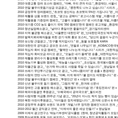
2010 대중교통 장려 포스터 캠페인_ “아빠, 우리 큰차 타요.”_환경재단, 서울시
2010 연말 불우이웃돕기성금 모금광고_ “콩한쪽도 나누고 싶습니다.” 시리즈 
2010 공정무역 장려캠페인_“초코릿 생산자는 초코렛의 5%만 가집니다.”편 _
2010 재활용 상품 브랜드 런칭_ “광고는 공해다.” 로고시스템 개발 _아름다운
2010 재활용품 기증장려 캠페인_ “고물이 보물됩니다” 편 시리즈물 개발_아름
2010 대기중 CO2 농도 줄이기 국제 ’350 캠페인’한국 캠페인 로고개발 _환경
2010 청년실업해소광고_ “날마다 휴일이면 좋을까요?”_경기일자리센터
2010 지역 불균형 해소광고_“서울뿐인 대한민국” 편_’신대한민국전도’제작 배
2010 발목지뢰피해자들을 위한 걷기 대회 홍보 포스터_ “당신의 걸음이 누군
2010 보신탕 근절광고 _“친구를 먹지맙시다.” 편 _동물 보호협회 KARA
2010 대한민국 공익광고 공모전 포스터 _'연필로 나무심기' 편 _KOBACO
2010 적십자 회비 모금 캠페인_ “혈액만 나누는게 아닙니다." 시리즈 _대한적
2010 적십자 회비모금 라디오 광고_ “오늘은 내가 쏠께”편 송출 _대한적십자사
2010 재활용 분리수거 활성화를 위한 쓰레기통 디자인 _“쓰레기를 모으면 에너
2010 재능기부 활성화 캠페인_ “재능을 나눕시다.” _조선일보, 한국봉사협회
2010 악플근절 광고_ “손가락 하나로도 사람을 죽일 수 있습니다.” _영남일보 
2010 쓰레기 무단투기근절 라디오 광고_ “나하나쯤이야” 편 송출 x 환경재단
2010 사랑의 연탄 나누기 운동_ “아빠, 이게 뭐야? / 불 없이도 따뜻합니다.” 
2010 연말 불우이웃돕기 캠페인 _’투명인간' 편 x 사랑의 열매
2010 신년 불우이웃 돕기 캠페인_ '그림의 떡' 편 _한겨레 신문사
2010 장애인 고용 불평등 해소광고_ '헬렌켈러 마사지숍’ 편 / '호킹전파사' 편
2010 해외아동결연 후원광고_ '수혜국에서 공여국으로”_월드비전
2010 사랑의빵 저금통 20주년 기념 광고_ “20년이 지나도 썩지 않는 빵이 있습
2010 북한 어린이후원광고_ “아이들은 정치색맹입니다.” _한겨레 신문사 & 
2010 공정무역 초콜릿 브랜드 '초코렛 ' 개발,‘너무 정직한 캠페인’시리즈 전개
2010-2012 월간 공익광고 연재 _“이제석의 좋은 세상 만들기” x 영남일보
2009 이제석 광고연구소 ‘재능기부센터’공식출범 (현재, 청년공익활동가 모임
2009 한식세계화 운동 거리 퍼포먼스 _’김치마스크’편 x 한인 유학생 & 자원 