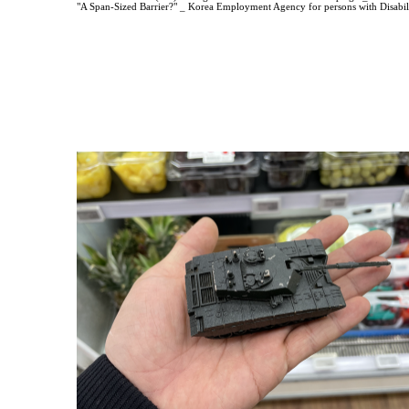
"A Span-Sized Barrier?" _ Korea Employment Agency for persons with Disabili