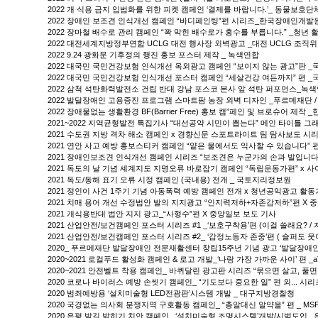
2022 개 식용 금지 입법화를 위한 피켓 캠페인 ‘결제를 바랍니다.’_ 동물보호단체
2022 장애인 보조견 인식개선 캠페인 “바디페인팅”편 시리즈_한국장애인개발
2022 장마철 배수로 관리 캠페인 “꽉 막힌 배수로가 홍수를 부릅니다.” _청년 
2022 대전세계지방정부연합 UCLG 대전 행사장 외벽광고 _대전 UCLG 조직
2022 9.24 광화문 기후정의 행진 홍보 포스터 제작 _ 녹색연합
2022 대국민 국민건강보험 인식개선 옥외광고 캠페인 “보이지 않는 광고”판 
2022 대국민 국민건강보험 인식개선 포스터 캠페인 “세살건강 여든까지” 편 
2022 삼척 석탄화력발전소 건립 반대 강남 포스코 본사 앞 석탄 퍼포먼스_녹
2022 발달장애인 고용증진 프로그램 스마트팜 농장 외벽 디자인 _푸르메재단 
2022 장애물없는 생활환경 BF(Barrier Free) 홍보 캠”페인 및 브로슈어 제
2021~2022 지역균형발전 특집기사 “대선공약 시민이 뽑는다” 메인 타이틀 그
2021 수도권 지방 격차 해소 캠페인 x 경향신문 스포트라이트 팀 탐사보도 시
2021 연안 사고 예방 홍보스티커 캠페인 “얕은 물에서도 익사할 수 있습니다”
2021 장애인보조견 인식개선 캠페인 시리즈 “보조견은 누군가의 손과 발입니다
2021 독도의 날 기념 셰계지도 지명오류 바로잡기 캠페인 “독립운동가편” x 
2021 독도/동해 표기 오류 시정 캠페인 (국내용) 전개 _ 국토지리정보원
2021 정인이 사건 1주기 기념 아동폭력 예방 캠페인 전개 x 청년공익광고 활동
2021 치매 용어 개선 수정법안 발의 지지광고 “인지력저하+자존감저하”편 X 
2021 개식용반대 법안 지지 광고_“사형수”편 X 중앙일보 보도 기사
2021 산업안전/보건캠페인 포스터 시리즈 #1 _‘보호구착용’편 (이걸 쓸래요?
2021 산업안전/보건캠페인 포스터 시리즈 #2_ ‘감정노동자 존중’편 ( 슬퍼도
2020_ 푸르메재단 발달장애인 전문재활센터 창립15주년 기념 광고 ‘발달장
2020~2021 로컬푸드 활성화 캠페인 & 로고 개발_‘나랑 가장 가까운 사이’ 편 
2020~2021 안전벨트 착용 캠페인_ 바퀴달린 광고판 시리즈 “묶으면 살고, 풀
2020 코로나 바이러스 예방 손씻기 캠페인_ “기도보다 중요한 일” 편 외... 시
2020 범죄예방용 ‘설치미술형 LED전광판’시스템 개발 _ 대구지방경찰청
2020 국경없는 의사회 분쟁지역 구호활동 캠페인_ “총알대신 알약을” 편 _ MS
2020 은평 밤길 밝히기 치안 캠페인_ ‘설치미술형 조명시스템’개발/시범도입