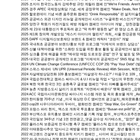
2025 조지아 한국인노동자 강제추방 규탄 게릴라 캠페 인“We're Friends. Aren
2025 경주 APEC 국제정상회담 기념, 세계 공정무역 캠페인 "Make Deals, Not S
2025 할로윈데이 기념 바른 음주문화 캠페인 “Drink Responsibly” 편 설치미
2025 공공버스 외관 디자인 리뉴얼 공개제안서 시리즈 “누굴위한 버스인가?”편
2025 양천구 학원가 자전거절도 예방 게릴라 캠페인 아이디어 개발 _ 양천
2025 제 21대 대통령선거 투표독려 광고 “딱 하루! 평등한 날!” 편 영상 쇼츠
2025 제1회 창의력 개발모임 “제스키 아이디어 챌린지” 개최_ 서울 한강공원 
2025 DAPF 디지털자산보호재단 브랜드 & 캠페인 캐릭터 “코린이” 개발
2025 국내최초 공공분야 브랜드/홍보 자문 프로그램 “이제석의 브랜드 상담소”
2025 산불 대책마련을 위한 “소화탄 도입을 위한 홍보 활동 및 공공제안서 발표”
2025 싱크홀 문제 해결을 위한 “메쉬망 매립 도로포장 공법” 연구 및 발표 및 S
2025 대국민 공공분야 공개제안 프로그램 “이제석의 공공제안서” SNS 채널 
2024 UN Climate Change Conference (UNFCCC COP 29) “Pay Your 
2024 스위스 제네바 UN UPR (Universal Periodic Review) 46th Session,
2024 자살예방상담전화 109 홍보캠페인 “자살생각 하나요?” / 마음구조 10
2024 국립순천대학교 캠퍼스 싸이니지 & U.I 리뉴얼 작업 + “당신의 무한한 
2024 북한 억류 한국인 3인 송환촉구 글로벌 캠페인 "우리 아빠를 돌려주세요"
2024 농촌 지방중소도시 살리기 프로젝트 “자연에서 배운다” 뗏목 캠페인 _강
2024 ACC 국립아시아문화전당 싸이니지 시스템 개편 및 옥외 홍보물 제작 _Asian C
2023 한미동맹 70주년 기념 _미국 워싱턴 D.C 앰비언트 광고설치_해외문화
2023 cop28 사우디아라비아 두바이_ 평화반전 캠페인 "Stop War, Go Green
2023 프랑스 파리 현지_ 엑스포 개최국 투표홍보 캠페인 “Busan est prêt!
2023 부산엑스포 유치홍보 캠페인 시리즈물 기획 개발 참여 _부산엑스포추진
2023 국민일보 34주년 기념 1면 전면광고_댓글 감수성 자가테스트_ “잠깐!” 
2022 플라스틱 보증금제 전국시행 촉구 캠페인 '플라스틱 컵으로 만든 메세지'
2022 이태원참사추모 '압사사고 예방을 위한 안전표지판 개발' _청년 활동가 
2022 레고랜드 건설부지 중도유적 지키기 캠페인 _ 사이버 외교사절단 반크
2022 러-우크라이나 전쟁 반전 캠페인 (설치미술 퍼포먼스) “전쟁의 여파는 