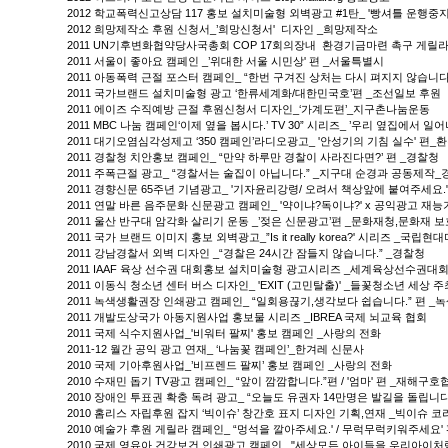
2012 학교폭력신고상담 117 홍보 설치미술형 외벽광고 #1탄_ '빵셔틀 운행중
2012 희망제작소 후원 신청서_’희망신청서' 디자인 _희망제작소
2011 UN기후변화협약당사국총회 COP 17회의장내 환경기금마련 촉구 게릴라 캠
2011 서울이 좋아요 캠페인 _’위대한 서울 시민상' 편 _서울특별시
2011 아동폭력 근절 포스터 캠페인_ “한번 구겨진 상처는 다시 펴지지 않습니
2011 국가브랜드 설치미술형 광고 ‘한류세계화/대한민국호’편 _조선일보 후원
2011 에이즈 수직예방 근절 후원신청서 디자인_‘가계도편’_지구촌나눔운동
2011 MBC 나눔 캠페인‘이제 옆을 봅시다.’ TV 30” 시리즈_ ’우리 옆집에서 일어
2011 대기오염심각성제고 ‘350 캠페인’라디오광고_ '안성기의 기침 실수' 편_
2011 경찰청 치안홍보 캠페인_ “만약 하루만 경찰이 사라진다면?’ 편 _경찰청
2011 주폭근절 광고_ “경찰서는 술집이 아닙니다.” _지구대 순경과 공동제작
2011 경향신문 65주년 기념광고_ '기자윤리강령/ 오려서 책상앞에 붙여주세요."
2011 연말 바른 음주문화 신문광고 캠페인_ '약이냐?독이냐?' x 공익광고 재
2011 울산 반구대 암각화 살리기 운동 _’젖은 신문광고’편 _문화재청,문화재
2011 국가 브랜드 이미지 홍보 외벽광고_”Is it really korea?' 시리즈 _국립
2011 강남경찰서 외벽 디자인 _“경찰은 24시간 잠들지 않습니다.” _경찰청
2011 IAAF 육상 선수권 대회홍보 설치미술형 광고시리즈 _세계육상선수권대회
2011 이동식 청소년 센터 버스 디자인_ 'EXIT (고민탈출)' _들꽃청소년 세상
2011 녹색생활권장 인쇄광고 캠페인_ “일회용끊기,생각보다 쉽습니다.” 편 
2011 개발도상국가 아동지원사업 홍보물 시리즈 _IBREA 국제 뇌교육 협회
2011 국제 식수지원사업_'비워터 팔찌' 홍보 캠페인 _사랑의 전화
2011-12 월간 공익 광고 연재_ ‘나눔꽃 캠페인’_한겨레 신문사
2010 국제 기아후원사업_’비프렌드 팔찌’ 홍보 캠페인 _사랑의 전화
2010 수재민 돕기 TV광고 캠페인_ “앞이 깜깜합니다.”편 / '엄마' 편 _재해구호
2010 장애인 투표권 확충 독려 광고_ “오늘도 유권자 14만명은 발길을 돌립니다
2010 홈리스 자립후원 잡지 ‘빅이슈’ 창간호 표지 디자인 기획,연재 _빅이슈 
2010 예술가 후원 게릴라 캠페인_ “멍석을 깔아주세요.' / 무럭무럭키워주세요
2010 국제 영유아 건강보건 인쇄광고 캠페인_ "세상모든 아이들을 우리아이처