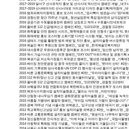
2017~2019 달서구 선사유적지 홍보 및 선사시대 역사인식 캠페인 개발 _대구
2017~2019 선사테마거리 선사시대로 거리조성 디자인 총괄기획/제작참여 _
2016 범죄피해자지원제도 홍보 포스터 시리즈_“검사빽이 생겼습니다.”편/‘피
2016 경향신문 창간 70주년 기념호_ 청년실업문제 특집‘컵라면과 삼각김밥편
2016 공공기관 수돗물음용장려 캠페인 상징로고 제작 x 수돗물시민네트워크
2016 올바른 112 긴급/범죄신고 캠페인 #2탄_ ‘112/110’편 _경찰청 112센터
2016 화학물질 안전 캠페인 시리즈_‘화학제품으로 만든 인형극 / 잘쓰면 약, 
2016 화재예방 홍보 포스터형 소화기함 디자인 시스템 개발_ ‘보이는 소화기’편
2016 셉테드 기법을 활용한 범죄 예방 및 치안 홍보_ 설치미술형 버스정류장 
2016 예술인 복지 후원신청 장려 캠페인_ '섬광' 편 _한국예술인복지재단
2016 대사증후군 무료대사증후군 참여홍보 포스터 캠페인_‘임신한 남자’편 _
2016 옥시 가습기사건 규탄 피켓 캠페인_“OXY OUT”아트디렉션 및 공동기획
2016 복권기금 저소득가정돕기 옥외광고 캠페인_ ‘풍선편 /생필품’ 편 _기획
2015 베이징 천안문광장 앞 중국 석탄연료 줄이기 캠페인_ ‘잿더미 산타' #1탄
2015 파리 기후변화 당사국총회 UN COP 21 행사장 내 co2 줄이기 설치미
2015 바른 교통문화확립 설치미술형 캠페인 #2탄 _“우리아이들이 봅니다”편
2015 112 허위/장난 신고 근절 캠페인 동서울터미널앞_ ‘경찰 발목 잡는 전화' 
2015 올바른 112 긴급/범죄신고 캠페인 #1탄_ ‘112/182’편 _경찰청 112센터
2015 브뤠셀 EU 유럽 연합회의장내 북한해외노동자 인권보호촉구 포스터 캠페
2015 해외식수지원사업 설치미술형광고_‘물뜨는 아이’편 _어린이재단
2015 산림청 내나무심기 캠페인 광화문광장 설치미술형 광고 _ “세상을 녹색으
2015 여름철 가뭄대비 물절약 캠페인_ "우리집 식탁에도 가뭄이 찾아옵니다" 
2015 광복 70주년 기념 서울시청 외벽광고_ ‘김구선생 서명문 태극기 편’_서
2012 학교폭력신고상담 117 홍보 설치미술형 외벽광고 #2탄_ ‘스쿨버스’편 
2014 바른 교통문화확립 설치미술형 캠페인 #1탄_ “원숭이도 나무에서 떨어집
2014 정신질환치료 인식개선 광고_ “이제 터놓고 이야기 합시다” _국립서울
2014 아동학대 특례법 개정 기념물_ “아이들은 어른들의 거울입니다.” 거울형
2014 서울시 수돗물 ‘아리수’홍보캠페인-‘수도관으로 만든 수돗물 광고’ 시리