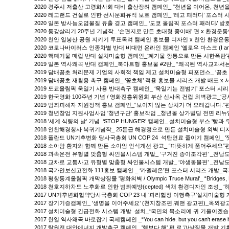
2020 경주시 저출산 고령화사회 대비 출산장려 캠페인_ "천년을 이어온, 천
2020 레고랜드 건설로 인한 선사문화유적 보호 캠페인_ ‘레고 패러디’ 포스터
2020 일본 방사능오염물질 유출 경고 캠페인_ ‘도쿄 올림픽 포스터 패러디/ 
2020 동강살리기 20주년 기념작_ ‘손편지로 만든 초대형 종이배’ 편 x 환경운
2020 천안 일봉산 공원 지키기 투표독려 캠페인 홍보물 디자인 x 천안 환경운
2020 코로나바이러스 인종차별 반대 비대면 온라인 캠페인 ‘옐로우 마스크 (I am n
2020 핵폐기물 매립 반대 설치미술형 캠페인_‘폐기물 깡통으로 만든 시한폭탄’
2019 일본 역사왜곡 반대 캠페인_북아트형 홍보물 #2탄_ “왜곡된 역사교과서
2019 담배꽁초 처리문제 기업의 사회적 책임 제고 설치미술형 퍼포먼스_ ‘꽁초
2019 담배꽁초 재활용 촉구 캠페인_ ‘꽁초체’ 적용 홍보물 시리즈 개발 배포 
2019 도쿄올림픽 욱일기 사용 반대촉구 캠페인_ ‘욱일기는 전범기’ 포스터 시
2019 한국영화 100주년 기념 / 영화진흥위원회 부산 신사옥 건립 외벽광고_
2019 범죄피해자 지원정책 홍보 캠페인_“보이지 않는 상처가 더 오래갑니다.”
2019 청년창업 지원사업사업 '청년구단' 홍보작업 _청년몰 상가빌딩 전면 리
2018 '세계 식량의 날' 기념 ‘STOP HUNGER’ 캠페인_ 설치미술형 부스 '빵
2018 인천해경청사 복귀기념작_ 25톤급 해경정으로 만든 설치미술형 외벽 디자인 
2018 폴란드 UN기후변화 당사국총회 UN COP 24 석탄연료 줄이기 캠페인_ ‘
2018 소아암 환자와 함께 만든 소아암 인식개선 광고_ “따뜻하게 품어주세요
2018 과속운전 유형별 맞춤형 싸인물시스템 개발_ ‘구겨진 종이조각편’ _전
2018 교차로 교통사고 유형별 맞춤형 싸인물시스템 개발_ ‘야생동물편’ _전
2018 국가안보신고전화 111홍보 캠페인 _ ‘카멜레온’편 포스터 시리즈 개발_
2018 평창동계올림픽 개막상징물 '평화의벽 / Olympic Truce Mural'_ “Bridge
2018 천호지하차도 노후화로 인한 범죄예방(cepted) 색채 환경디자인 조성_ ‘
2017 UN기후변화협약당사국총회 COP 23 내 ‘파리협정 이행촉구’설치미술형 게
2017 장기기증캠페인_ '생명을 이어주세요’ (천지창조편,꿰맨 광고편)_옥외
2017 설치미술형 긴급전화 시스템 개발 설치_“국민의 목소리에 귀 기울이겠
2017 한일 역사왜곡 바로잡기 국제캠페인 _“You can hide. but you can't 
2017 탈원전 대안에너지 개발촉구 캠페인_ '핵보다 해' 편 로고/상징물 개발 